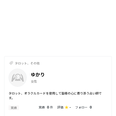
タロット、その他
ゆかり
女性
タロット、オラクルカードを使用して皆様の心に寄り添う占い師で
す。
0
-
0
実績
件
評価
フォロー
実績