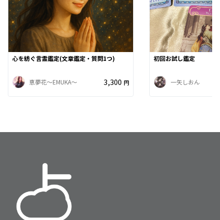
心を紡ぐ言霊鑑定(文章鑑定・質問1つ)
初回お試し鑑定
3,300
恵夢花～EMUKA～
一矢しおん
円