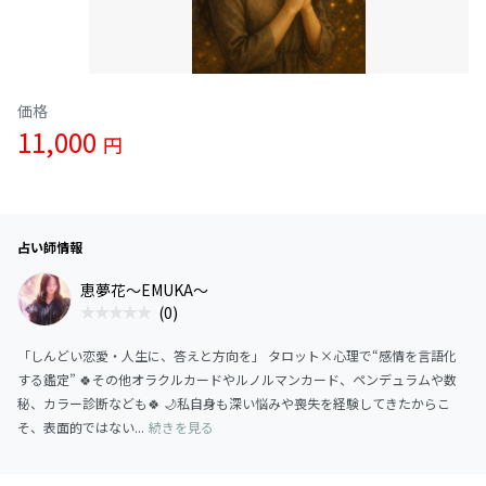
価格
11,000
円
占い師情報
恵夢花～EMUKA～
(0)
「しんどい恋愛・人生に、答えと方向を」 タロット×心理で“感情を言語化
する鑑定” 🍀その他オラクルカードやルノルマンカード、ペンデュラムや数
秘、カラー診断なども🍀 🌙私自身も深い悩みや喪失を経験してきたからこ
そ、表面的ではない...
続きを見る