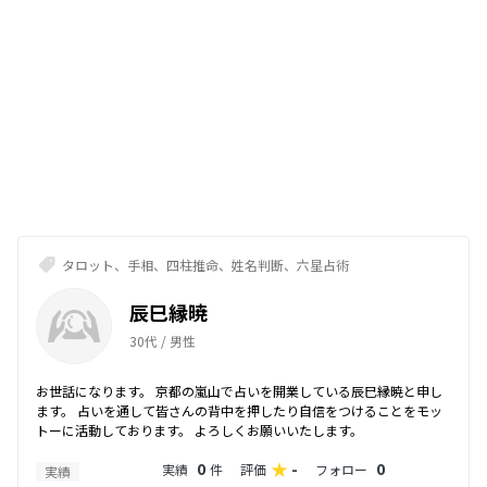
タロット、手相、四柱推命、姓名判断、六星占術
辰巳縁暁
30代 / 男性
お世話になります。 京都の嵐山で占いを開業している辰巳縁暁と申し
ます。 占いを通して皆さんの背中を押したり自信をつけることをモッ
トーに活動しております。 よろしくお願いいたします。
0
-
0
実績
件
評価
フォロー
実績