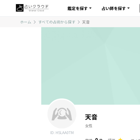
鑑定を探す
占い師を探す
ホーム
すべての占術から探す
天音
天音
女性
ID: HSLAA0TM
0
-