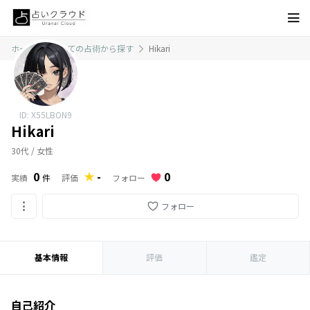
ホーム
すべての占術から探す
Hikari
ID: X55LBON9
Hikari
30代 / 女性
0
0
-
フォロー
実績
件
評価
フォロー
基本情報
評価
鑑定
自己紹介