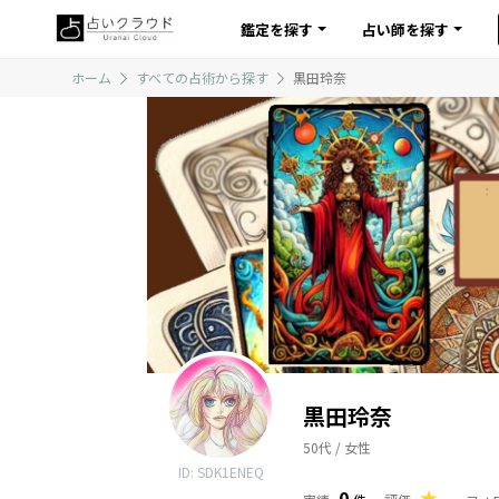
鑑定を探す
占い師を探す
ホーム
すべての占術から探す
黒田玲奈
黒田玲奈
50代 / 女性
ID: SDK1ENEQ
0
-