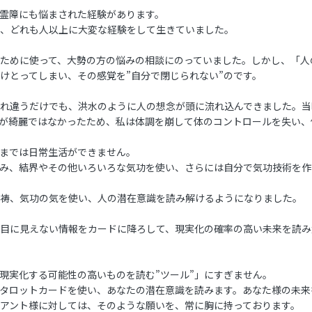
霊障にも悩まされた経験があります。
、どれも人以上に大変な経験をして生きていました。
ために使って、大勢の方の悩みの相談にのっていました。しかし、「人
けとってしまい、その感覚を”自分で閉じられない”のです。
れ違うだけでも、洪水のように人の想念が頭に流れ込んできました。当
が綺麗ではなかったため、私は体調を崩して体のコントロールを失い、
までは日常生活ができません。
み、結界やその他いろいろな気功を使い、さらには自分で気功技術を作
祷、気功の気を使い、人の潜在意識を読み解けるようになりました。
目に見えない情報をカードに降ろして、現実化の確率の高い未来を読み
現実化する可能性の高いものを読む”ツール”」にすぎません。
タロットカードを使い、あなたの潜在意識を読みます。あなた様の未来
アント様に対しては、そのような願いを、常に胸に持っております。