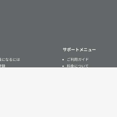
サポートメニュー
員になるには
ご利用ガイド
登録
料金について
占い師会員)
よくある質問
コラム
パワーストーン
今日の運勢（星座別）
今日の運勢（血液型別）
夢占い