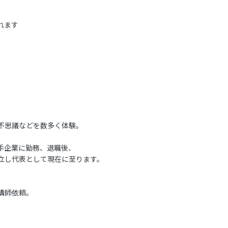
れます
不思議などを数多く体験。
手企業に勤務、退職後、
立し代表として現在に至ります。
講師依頼。