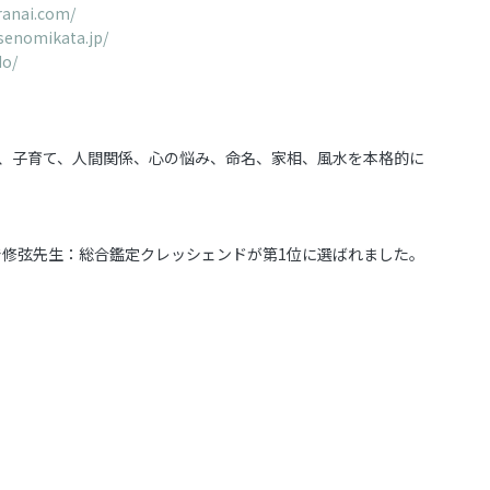
ranai.com/
senomikata.jp/
do/
営、子育て、人間関係、心の悩み、命名、家相、風水を本格的に
で修弦先生：総合鑑定クレッシェンドが第1位に選ばれました。