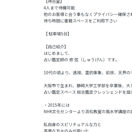
【待合室】
4人まで待機可能
他のお客様と会う事もなくプライバシー確保さ
待ち時間に書籍スペースをご利用下さい
【 駐車場5台】
【自己紹介】
はじめまして、
占い鑑定師の 修 弦（しゅうげん）です。
10代の頃より、透視、霊的事象、前世、天界の
大阪市で生まれ、静岡大学工学部を卒業後、大
占い鑑定スペース 総合鑑定クレッシェンドを設
・2015年には
NHK文化センターより浜松教室の風水学講座の
私自身のスピリチュアルな力と
高貴な方々のみが用いた