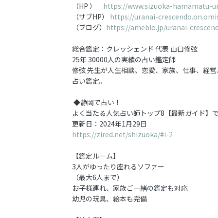
（HP ）
https://www.sizuoka-hamamatu-u
（サブHP）
https://uranai-crescendo.on.omi
（ブログ）
https://ameblo.jp/uranai-crescen
総合鑑定：クレッシェンド 代表 山口修弦
25年 30000人の実績の占い鑑定師
修弦 先生が人生相談、恋愛、家族、仕事、経
占い鑑定。
◆静岡で占い！
よく当たる人気占い師トップ8【最新ガイド】
更新日：2024年1月29日
https://zired.net/shizuoka/#i-2
【鑑定ルーム】
3人がゆったり座れるソファー
（最大6人まで）
お子様連れ、家族ご一緒の鑑定も対応
幼児の玩具、絵本も完備