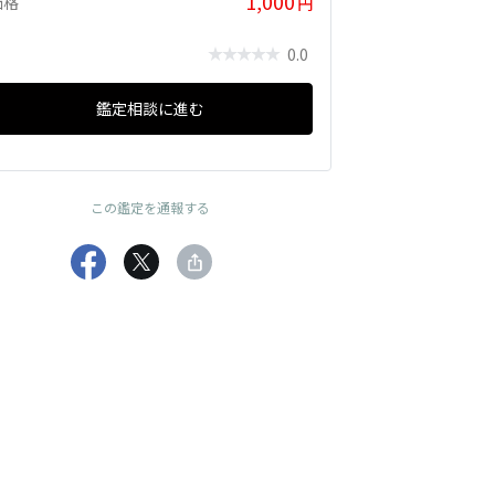
1,000
価格
円
0.0
鑑定相談に進む
この鑑定を通報する