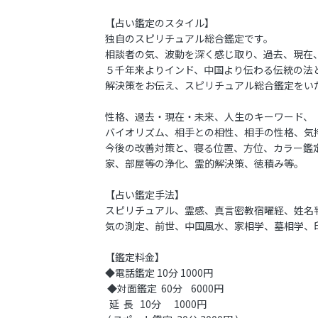
【占い鑑定のスタイル】
独自のスピリチュアル総合鑑定です。
相談者の気、波動を深く感じ取り、過去、現在
５千年来よりインド、中国より伝わる伝統の法
解決策をお伝え、スピリチュアル総合鑑定をい
性格、過去・現在・未来、人生のキーワード、
バイオリズム、相手との相性、相手の性格、気
今後の改善対策と、寝る位置、方位、カラー鑑
家、部屋等の浄化、霊的解決策、徳積み等。
【占い鑑定手法】
スピリチュアル、霊感、真言密教宿曜経、姓名
気の測定、前世、中国風水、家相学、墓相学、
【鑑定料金】
◆電話鑑定 10分 1000円
◆対面鑑定 60分 6000円
延 長 10分 1000円