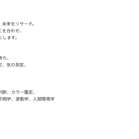
、未来をリサーチ。
とを合わせ、
たします。
持ち、
定、気の測定、
判断、カラー鑑定、
印相学、波動学、人間環境学