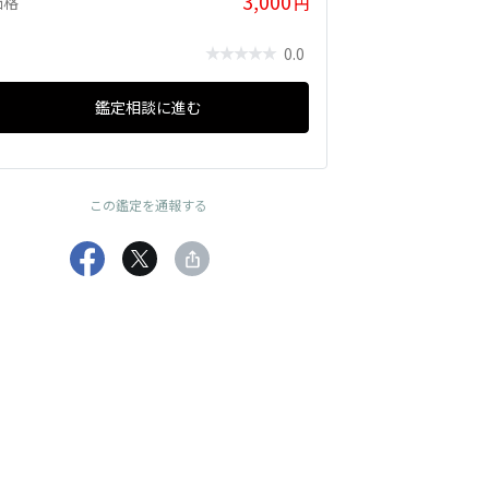
3,000
価格
円
0.0
鑑定相談に進む
この鑑定を通報する