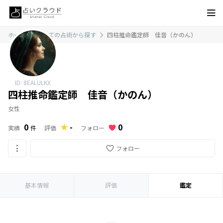
ホーム
すべての占術から探す
四柱推命鑑定師 佳音（かのん）
ID: 8EALULKX
四柱推命鑑定師 佳音（かのん）
女性
0
0
-
フォロー
実績
件
評価
フォロー
基本情報
評価
鑑定