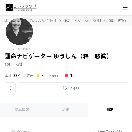
ホーム
すべての占術から探す
運命ナビゲーター ゆうしん（釋 悠眞）
ID: 7C9GHYRW
運命ナビゲーター ゆうしん（釋 悠眞）
60代 / 女性
1
0
-
フォロー
実績
件
評価
フォロー
基本情報
評価
鑑定
タロット
2026年6月9日 投稿