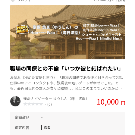
職場の同僚との不倫「いつか彼と結ばれたい」
お悩み（秘めた覚悟と焦り） 「職場の同僚である彼と付き合って2年。
仕事中のアイコンタクトや、残業後の短いデートが幸せでした。で
も、最近同世代の友人が次々と結婚し、私はこのままでいいのかと焦
っています。彼は『いつか一緒になりたい』と言ってくれますが、具
運命ナビゲーター ゆうしん（釋 悠眞）
10,000
体的な離婚の話は進んでいないようです。私は彼を信じて待っていて
円
-
(0)
いいのでしょうか？略奪したいわけではないけれど、彼と家庭を築き
たいんです。」 回答（現状の打破と自分への問いかけ） 「カードが示
しているのは『停滞』と『仮面』です。今の彼は、あなたとの心地よ
定額占い
-
い関係と、壊したくない日常の両方を手放せずにいます。言葉では甘
い未来を語りますが、行動が伴っていないのが現状です。 厳しいよう
鑑定内容
恋愛
ですが、今のあなたは『彼の都合の良い正解』の中に閉じ込められて