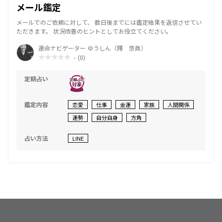
メール鑑定
メールでのご依頼に対して、 数日後までには鑑定結果を返信させてい
ただきます。 状況改善のヒントとしてお役立てください。
運命ナビゲーター ゆうしん（釋 悠眞）
-
(0)
定額占い
鑑定内容
恋愛
仕事
金運
家族
人間関係
運勢
自分自身
方角
占い方法
LINE