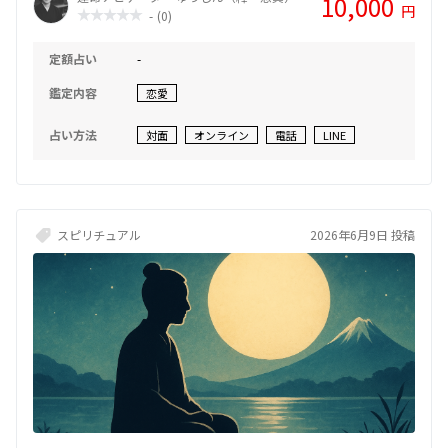
10,000
円
-
(0)
唆） 「カードに出ているのは『執着』と『一時的な逃避』です。今の
彼は、あなたとの関係に甘えて、向き合うことをおざなりにしている
ようです。厳しいようですが、彼は今『あなたを失う怖さ』を感じて
定額占い
-
いません。 あなたが自分を削ってまで彼に合わせる必要はありませ
ん。今は彼を追いかけるのをやめて、あなた自身の時間を充実させて
鑑定内容
恋愛
ください。あなたが『自分を大切にする』選択をしたとき、彼との関
係の真実が見えてきます。」 感想（気づきと決意） 「鑑定を受けて、
占い方法
対面
オンライン
電話
LINE
ハッとしました。彼からの返信を待つことが生活のすべてになってい
て、自分を後回しにしていたことに気づかされました。彼を変えよう
とするのではなく、まずは私が私を幸せにすること。今日から、彼に
送ろうとしていたLINEの手を止めて、読みたかった本を読もうと思い
ます。心が少し軽くなりました。」
スピリチュアル
2026年6月9日 投稿