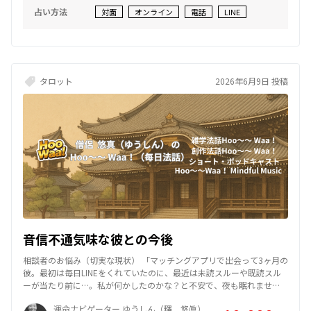
いませんか？あなたが本当に望んでいるのは『彼』ですか？それとも
占い方法
対面
オンライン
電話
LINE
『安心できる未来』ですか？今は彼を信じること以上に、あなた自身
の『幸せの期限』を決める勇気が必要です。」 相談者の感想（現実と
の向き合いと変化） 「『彼の言葉ではなく、行動を見なさい』という
言葉に胸が締め付けられました。彼を失うのが怖くて、ずっと聞き分
けの良い女性を演じていたことに気づきました。鑑定の後、彼に自分
の正直な気持ちをぶつけてみました。濁す彼を見て、悲しいけれど目
タロット
2026年6月9日 投稿
が覚めた気がします。今はまだ苦しいですが、自分の人生を誰かに預
けるのではなく、自分で選び取っていこうと思えるようになりまし
た。」
音信不通気味な彼との今後
相談者のお悩み（切実な現状） 「マッチングアプリで出会って3ヶ月の
彼。最初は毎日LINEをくれていたのに、最近は未読スルーや既読スル
ーが当たり前に…。私が何かしたのかな？と不安で、夜も眠れませ
ん。彼は私のことをどう思っていますか？このまま待っていれば、ま
運命ナビゲーター ゆうしん（釋 悠眞）
た前の彼に戻ってくれますか？」 回答（客観的な視点とカードの示