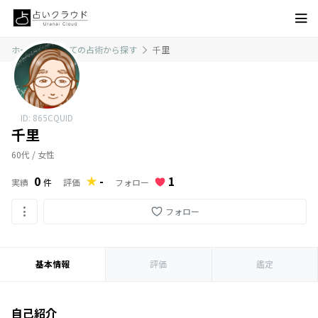
ホーム
すべての占術から探す
千里
ID: 865CQUID
千里
60代 / 女性
1
0
-
フォロー
実績
件
評価
フォロー
基本情報
評価
鑑定
自己紹介