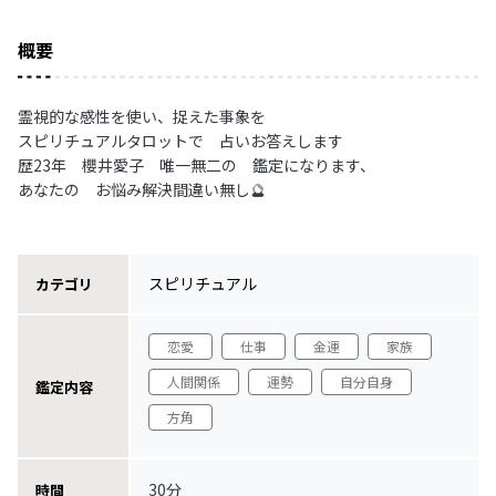
概要
霊視的な感性を使い、捉えた事象を
スピリチュアルタロットで 占いお答えします
歴23年 櫻井愛子 唯一無二の 鑑定になります、
あなたの お悩み解決間違い無し🔮
スピリチュアル
カテゴリ
恋愛
仕事
金運
家族
人間関係
運勢
自分自身
鑑定内容
方角
30分
時間