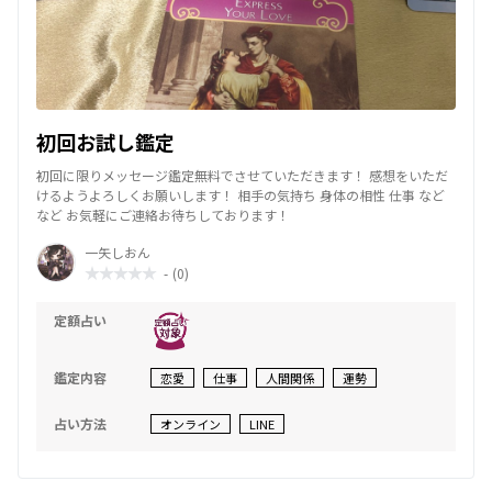
初回お試し鑑定
初回に限りメッセージ鑑定無料でさせていただきます！ 感想をいただ
けるようよろしくお願いします！ 相手の気持ち 身体の相性 仕事 など
など お気軽にご連絡お待ちしております！
一矢しおん
-
(0)
定額占い
鑑定内容
恋愛
仕事
人間関係
運勢
占い方法
オンライン
LINE