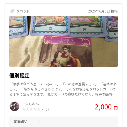
タロット
2026年6月9日 投稿
個別鑑定
「相手は今どう思っているの？」 「この恋は進展する？」 「連絡は来
る？」 「私が今やるべきことは？」 そんなお悩みをタロットカードか
ら丁寧に読み解きます。 私はカードの意味だけでなく、相手の感情や
状況の流れを重視して鑑定しています。 鑑定できること ・相手の気持
一矢しおん
2,000
ち ・恋愛の今後の展開 ・復縁 ・片思い ・複雑恋愛 ・人間関係 ・仕事
円
-
(0)
・1年間の運気 ・身体の相性 ・今必要なメッセージ 鑑定内容 ・カード
展開画像付き ・アドバイス付き こんな方におすすめ ✓ 相手の本音が知
りたい ✓ 恋愛の行方が気になる ✓ 自分がどう動けばいいか知りたい ✓
定額占い
-
背中を押してほしい カードから見えたままをお伝えします。 良い結果