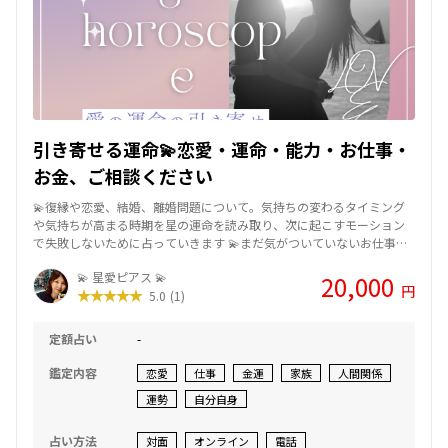
引き寄せる運命💫恋愛・運命・能力・お仕事・
お金、ご相談ください
💫復縁や恋愛、結婚、離婚問題について。気持ちの変わるタイミング
や気持ちが高まる時期を星の運命を読み取り、次に起こすモーション
で失敗しないために占っていきます 💫まだ気がついていないお仕事、
お金についてあなたの持っている能力について。適正なお仕事、転職
💫 星愛ピアス 💫
20,000
時期、事業の取り組み方、改善、発展の方法、時期などを占います。
円
5.0
(1)
定額占い
-
鑑定内容
恋愛
仕事
金運
家族
人間関係
運勢
自分自身
占い方法
対面
オンライン
電話