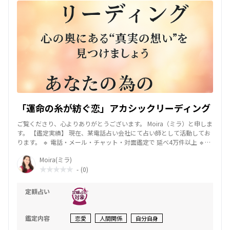
来の方向性をお伝えします。 努力や我慢ではなく、あなたの波動が自
然に導かれていく場所こそが“成功の道”です。 アカシックの記録を通
じて、 心が軽く、喜びを感じながら働くためのヒントと行動のタイミ
ングを読み解きます。 また、過去の失敗や不安の根を癒し、 「私はこ
れでいい」という確信を取り戻せるようなメッセージをお届けしま
す。 【特典】 初回限定で、 あなたの人間関係を守護するルーンを一つ
お知らせします。 Moira（ミラ） — タロットと叡智で未来を紡ぐ占術
士 —
「運命の糸が紡ぐ恋」アカシックリーディング
ご覧くださり、心よりありがとうございます。 Moira（ミラ）と申しま
す。 【鑑定実績】 現在、某電話占い会社にて占い師として活動してお
ります。 🔹 電話・メール・チャット・対面鑑定で 延べ4万件以上 🔹講
師業、教材作成等を行っております。 多くのご相談を通して感じるの
Moira(ミラ)
は、 どんな悩みも、必ず“希望の光”へとつながっているということ。
-
(0)
その光を、一緒に見つけていきましょう。 人が悩むとき、それは“魂が
次の扉を開こうとしているとき”。 私はタロットを通して、あなたの内
側に眠る“未来へ進むための鍵”を 読み解きます。 迷いや不安を整理し
定額占い
ながら、あなたが最高で最善の未来につながる道を導きます。 【ご相
談いただけるテーマ】 ・あの人の気持ちを知りたい ・片想いを成就さ
せたい ・復縁の可能性やベストなタイミング ・結婚へ進むためのアド
鑑定内容
恋愛
人間関係
自分自身
バイス 恋愛の悩みだけでなく、ご縁・人間関係・未来の方向性も承り