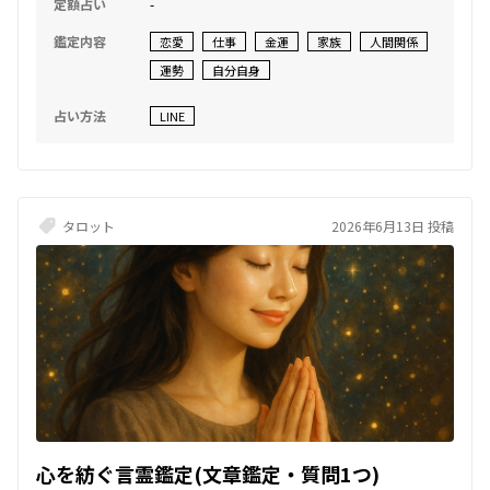
定額占い
-
鑑定内容
恋愛
仕事
金運
家族
人間関係
運勢
自分自身
占い方法
LINE
タロット
2026年6月13日 投稿
心を紡ぐ言霊鑑定(文章鑑定・質問1つ)