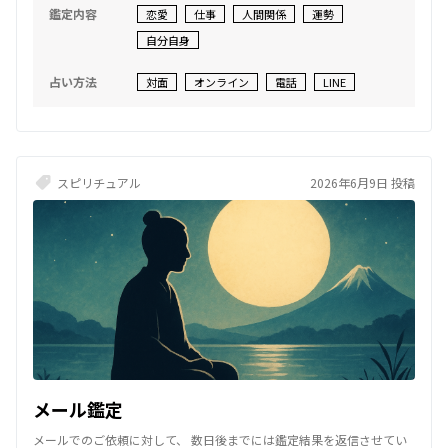
だけではなく、必要なメッセージも誠実にお届けいたします。 あなた
鑑定内容
恋愛
仕事
人間関係
運勢
の心が少しでも軽くなり、前に進むきっかけになれば幸いです🍀
自分自身
占い方法
対面
オンライン
電話
LINE
スピリチュアル
2026年6月9日 投稿
メール鑑定
メールでのご依頼に対して、 数日後までには鑑定結果を返信させてい