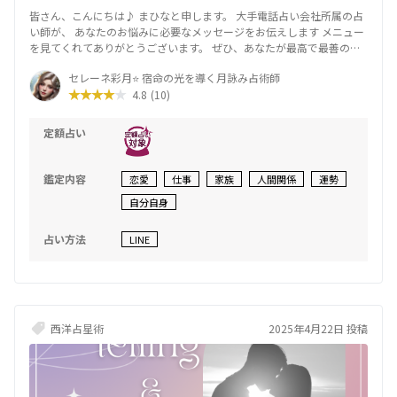
皆さん、こんにちは♪ まひなと申します。 大手電話占い会社所属の占
い師が、 あなたのお悩みに必要なメッセージをお伝えします メニュー
を見てくれてありがとうございます。 ぜひ、あなたが最高で最善の未
来につながる お手伝いをさせてください チャットの方が話しやすい方
セレーネ彩月⭐ 宿命の光を導く月詠み占術師
は、 こちらをご利用ください٩( 'ω' )و 【鑑定実績】 - 鑑定件数：400件
4.8
(10)
【ご相談いただける内容】 - あの人の気持ちが知りたい - あの人に振り
向いてもらう方法 - 結婚の可能性や方法 - 復縁に関するアドバイス 恋
愛だけではなく、仕事、人間関係、 どんなお悩みでも、 気軽にご相談
定額占い
ください 【使用する占いツール】 - サイキックタロットカード -オラク
ルカード - 四柱推命 【セッションのモットー】 月の女神につながり、
あなたの魂のメッセージを お伝えします。 サイキックタロットで現状
鑑定内容
恋愛
仕事
家族
人間関係
運勢
を紐解き、 四柱推命を使って未来を見通します。 未来は変えることが
自分自身
できるので、 あなたがワクワクする楽しい道へ進む お手伝いをさせて
いただきます。 ご相談内容については秘密を厳守しますので、 安心し
てどんなことでもご相談ください。 ただし、人の生死に関するご質問
占い方法
LINE
は お受けできませんのでご了承ください。 ご希望の時間がなくても、
ぜひ問い合わせください。 平日は、19時〜0時 土日は、いつでも可能
デビュー価格で 10/31までの価格です。 ぜひ一度お試しくださいね。
連絡お待ちしております٩( 'ω' )و
⻄洋占星術
2025年4月22日 投稿