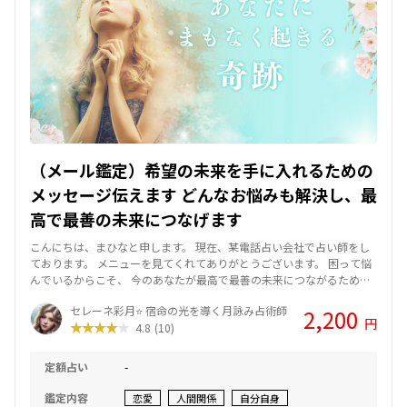
（メール鑑定）希望の未来を手に入れるための
メッセージ伝えます どんなお悩みも解決し、最
高で最善の未来につなげます
こんにちは、まひなと申します。 現在、某電話占い会社で占い師をし
ております。 メニューを見てくれてありがとうございます。 困って悩
んでいるからこそ、 今のあなたが最高で最善の未来につながるための
メッセージをお伝えします 【鑑定実績】 - 鑑定件数：400件 【ご相談
セレーネ彩月⭐ 宿命の光を導く月詠み占術師
2,200
いただける内容】 - あの人の気持ちが知りたい - あの人に振り向いても
円
4.8
(10)
らう方法 - 結婚の可能性や方法 - 復縁に関するアドバイス 【使用する
占いツール】 - タロットカード 【セッションのモットー】 タロットで
現状を紐解き、 今のあなたに必要なメッセージをお伝えします。 未来
定額占い
-
は変えることができるので、 あなたがワクワクする楽しい道へ進む お
手伝いをさせていただきます。 ご質問は１つとなります。 デビュー感
鑑定内容
恋愛
人間関係
自分自身