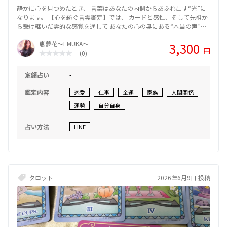
静かに心を見つめたとき、 言葉はあなたの内側からあふれ出す“光”に
なります。 【心を紡ぐ言霊鑑定】では、 カードと感性、そして先祖か
ら受け継いだ霊的な感覚を通して あなたの心の奥にある“本当の声”を
読み解いていきます。 悩みの根源に気づくことで、止まっていた時間
恵夢花～EMUKA～
3,300
が静かに動き出す── そんな瞬間を一緒に感じてほしいと思っていま
円
-
(0)
す。 占いという形を超え、 言葉を通して心を癒し、希望へとつなぐた
めのリーディング。 あなたが“本来の自分”を思い出すための、優しい
時間をお届けします。🌸
定額占い
-
鑑定内容
恋愛
仕事
金運
家族
人間関係
運勢
自分自身
占い方法
LINE
タロット
2026年6月9日 投稿