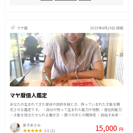
マヤ暦
2025年4月19日 投稿
マヤ暦個人鑑定
あなたの生まれてきた使命や目的を紐とき、持っていまれた才能を開
花させる鑑定です。 ・自分が持って生まれた能力や役割 ・潜在的能力
・才能を役立たせられる働き方 ・周りの方との関係性 ・目指す未来像
・人生のリズム などをお伝えいたします。
金子あさみ
15,000
円
5.0
(1)