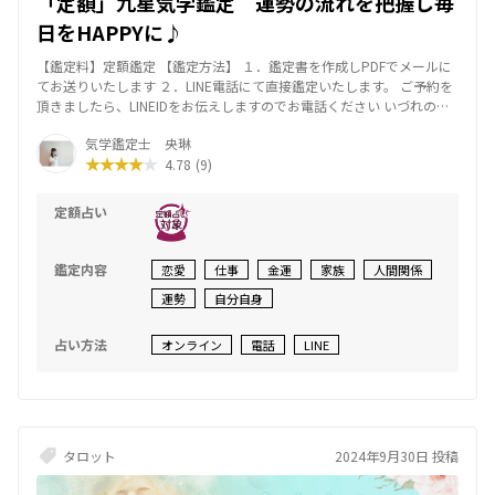
「定額」九星気学鑑定 運勢の流れを把握し毎
日をHAPPYに♪
【鑑定料】定額鑑定 【鑑定方法】 １．鑑定書を作成しPDFでメールに
てお送りいたします ２．LINE電話にて直接鑑定いたします。 ご予約を
頂きましたら、LINEIDをお伝えしますのでお電話ください いづれの場
合も、メッセージにて以下の3点をお送りください １．生年月日 ２．
気学鑑定士 央琳
性別 ３．相談内容 LINE電話の場合でも事前にお送りいただけましたら
4.78
(9)
準備をしておきます 定額鑑定では運勢や仕事、恋愛など気になること
を１項目教えてください 九星気学にて鑑定させていただきます！ ※引
越しの吉方位や祐気取りについては、通常鑑定の方位取りから お申込
定額占い
みください ご注意 1.生死に関わる内容は責任を持つことができません
ので申し訳ありませんがお応えできません 2.気学は、開運アドバイス
ですので日時のヒントとして活用ください
鑑定内容
恋愛
仕事
金運
家族
人間関係
運勢
自分自身
占い方法
オンライン
電話
LINE
タロット
2024年9月30日 投稿