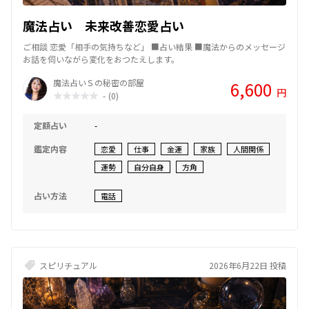
魔法占い 未来改善恋愛占い
ご相談 恋愛「相手の気持ちなど」 ■占い結果 ■魔法からのメッセージ
お話を伺いながら変化をおつたえします。
魔法占いＳの秘密の部屋
6,600
円
-
(0)
定額占い
-
鑑定内容
恋愛
仕事
金運
家族
人間関係
運勢
自分自身
方角
占い方法
電話
スピリチュアル
2026年6月22日 投稿