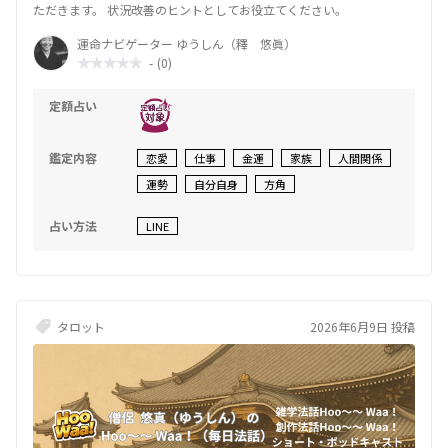
ただきます。 状況改善のヒントとしてお役立てください。
運命ナビゲーター ゆうしん（釋 悠眞）
-
(0)
定額占い
鑑定内容
恋愛
仕事
金運
家族
人間関係
運勢
自分自身
方角
占い方法
LINE
タロット
2026年6月9日 投稿