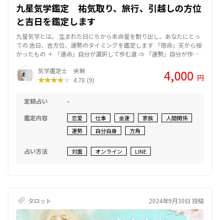
九星気学鑑定 祐気取り、旅行、引越しの方位
と吉日を鑑定します
九星気学とは。 生まれた日にちから本命星を割り出し、あなたにとっ
ての 吉日、吉方位、運勢のタイミングを鑑定します 「宿命」天から授
かったもの ＋ 「運命」自分が選択して歩む道 ⇒ 「運勢」自分が作っ
ていくもの 気学は運命の羅針盤 人は一人では生きていけないもの。ど
気学鑑定士 央琳
4,000
んな環境においても人と関わって人生のコマを進めていきます。 友
円
4.78
(9)
達、学校、職場、家族、結婚… その影響を受けて運命が、人生が、変
わっていく その間違いに気が付いたときは変えればいい 人生はいつで
も変えられる！ その大きな手助けになるのが、気学の力であり開運な
定額占い
-
のです 占いや鑑定結果に振り回されてはいけませんが、日常に上手く
取り入れて活用することはオススメです‼︎ 【方位、吉日、祐気取り】
鑑定内容
恋愛
仕事
金運
家族
人間関係
■引っ越し、結婚、開運旅行、祐気取り あなたや家族にとっての最高
運勢
自分自身
方角
のタイミングを鑑定します ・引っ越しの方位とタイミング 住まいを変
えることは運勢を大きく変える一つの開運方法です。そのためには 移
る場所（方位）と時期は非常に大切です。運気を上げるも下げるもタ
占い方法
対面
オンライン
LINE
イミング ・開運旅行、祐気取り あなたにとって最高の方位と日時で旅
に出ましょう。あなたにとってのパワースポットで英気を養って運勢
の貯金をします。願いが叶い開運に繋がる行動です！ ・結婚 人生が変
わる大きな節目。自分やお相手にとって運気が好調な時に決断をする
ことは大事です 鑑定にあたり、生年月日、性別、現在お住いのご住所
タロット
2024年9月30日 投稿
（市区町村まで）をお伺いします。 結果はＰＤＦデータでお送りする
かLIN電話でお伝えします