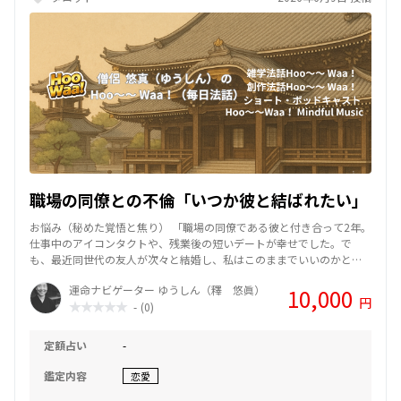
職場の同僚との不倫「いつか彼と結ばれたい」
お悩み（秘めた覚悟と焦り） 「職場の同僚である彼と付き合って2年。
仕事中のアイコンタクトや、残業後の短いデートが幸せでした。で
も、最近同世代の友人が次々と結婚し、私はこのままでいいのかと焦
っています。彼は『いつか一緒になりたい』と言ってくれますが、具
運命ナビゲーター ゆうしん（釋 悠眞）
10,000
体的な離婚の話は進んでいないようです。私は彼を信じて待っていて
円
-
(0)
いいのでしょうか？略奪したいわけではないけれど、彼と家庭を築き
たいんです。」 回答（現状の打破と自分への問いかけ） 「カードが示
しているのは『停滞』と『仮面』です。今の彼は、あなたとの心地よ
定額占い
-
い関係と、壊したくない日常の両方を手放せずにいます。言葉では甘
い未来を語りますが、行動が伴っていないのが現状です。 厳しいよう
鑑定内容
恋愛
ですが、今のあなたは『彼の都合の良い正解』の中に閉じ込められて