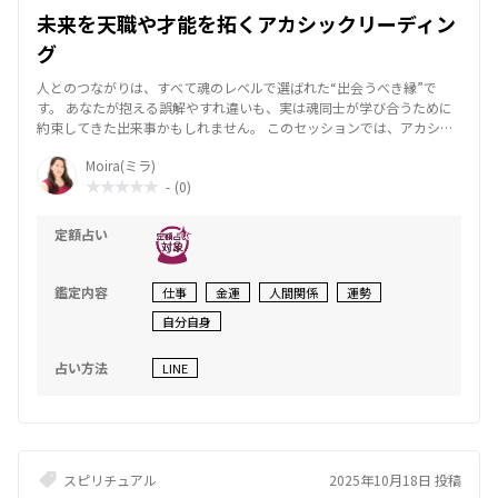
未来を天職や才能を拓くアカシックリーディン
グ
人とのつながりは、すべて魂のレベルで選ばれた“出会うべき縁”で
す。 あなたが抱える誤解やすれ違いも、実は魂同士が学び合うために
約束してきた出来事かもしれません。 このセッションでは、アカシッ
クレコードを通してあなたと相手の関係を俯瞰し、 今この関係がどん
Moira(ミラ)
な学びをもたらしているのか、 そしてどのように調和と癒しへと向か
-
(0)
うのかを読み解いていきます。 【鑑定実績】 🔹 電話・メール・チャッ
ト・対面鑑定で 延べ4万件以上 多くの方々の人生に触れてきた中で、
“偶然のように見える流れ”には必ず意味があることを感じています。
定額占い
あなたの現状に隠されたチャンスの芽を見つけ、 よりよい未来へ導く
お手伝いをいたします。 【ご相談いただけるテーマ】 ・今の仕事を続
けるべきか迷っている ・転職・独立・起業のタイミングを知りたい ・
鑑定内容
仕事
金運
人間関係
運勢
職場の人間関係を改善したい ・天職・適職・使命を知りたい ・今後の
自分自身
方向性・運気の流れを見たい 【使用ツール】 アカシックレコード（霊
感・直感・エネルギーリーディング併用） 【セッションのモットー】
あなたの魂は、生まれる前から「どんな才能を持ち、どんな道で光を
占い方法
LINE
放つか」を決めてきています。 アカシックレコードには、あなたの使
命・適性・天職・そして転機のサインまですべて記されています。 こ
のセッションでは、あなたのハイヤーセルフとつながり、 今の仕事や
人生のテーマが魂レベルでどんな意味を持っているのかを明らかにし
ます。 「この仕事を続けるべき？」「転職しても大丈夫？」「自分の
スピリチュアル
2025年10月18日 投稿
強みがわからない」 そんな迷いに対して、あなたの魂が選んできた本