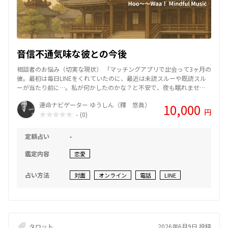
音信不通気味な彼との今後
相談者のお悩み（切実な現状） 「マッチングアプリで出会って3ヶ月の
彼。最初は毎日LINEをくれていたのに、最近は未読スルーや既読スル
ーが当たり前に…。私が何かしたのかな？と不安で、夜も眠れませ
ん。彼は私のことをどう思っていますか？このまま待っていれば、ま
運命ナビゲーター ゆうしん（釋 悠眞）
10,000
た前の彼に戻ってくれますか？」 回答（客観的な視点とカードの示
円
-
(0)
唆） 「カードに出ているのは『執着』と『一時的な逃避』です。今の
彼は、あなたとの関係に甘えて、向き合うことをおざなりにしている
ようです。厳しいようですが、彼は今『あなたを失う怖さ』を感じて
定額占い
-
いません。 あなたが自分を削ってまで彼に合わせる必要はありませ
ん。今は彼を追いかけるのをやめて、あなた自身の時間を充実させて
鑑定内容
恋愛
ください。あなたが『自分を大切にする』選択をしたとき、彼との関
係の真実が見えてきます。」 感想（気づきと決意） 「鑑定を受けて、
占い方法
対面
オンライン
電話
LINE
ハッとしました。彼からの返信を待つことが生活のすべてになってい
て、自分を後回しにしていたことに気づかされました。彼を変えよう
とするのではなく、まずは私が私を幸せにすること。今日から、彼に
送ろうとしていたLINEの手を止めて、読みたかった本を読もうと思い
ます。心が少し軽くなりました。」
タロット
2026年6月9日 投稿