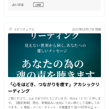
ます。 ご相談内容は秘密を厳守いたしますので、安心してお話しくだ
占い方法
LINE
さいね。 【使用ツール】 アカシックレコード （霊感・直感・インスピ
レーションも併用） 【セッションのモットー】 タロットは、今のあな
たの“心の地図”を映し出すものです。 私はその中から、あなたが自分
らしく輝くためのメッセージを読み取り、 「変えられる未来」へと背
中を押します。 未来は決められているものではなく、 “あなたの意
志”で書き換えられるもの。 カードは、その第一歩を見つけるための道
スピリチュアル
2025年10月17日 投稿
しるべです。 【特典】 初回限定で、 あなたの愛を守護するルーンを一
つお知らせします。 そのメッセージから、 あなたが惹かれる人との出
会いには、深い“魂の約束”が存在しています。 このセッションではア
カシックレコードを通じて、あなたとお相手の魂が出会う前から描い
てきた物語を読み解きます。 恋がうまくいかない理由、繰り返してし
まうパターン、突然惹かれてしまう相手 それらはすべて「今世であな
たが学ぼうとしている愛のテーマ」に関係しています。 アカシックの
情報を紐解くことで、恋の中に隠れていた本当の意味、 そして“あなた
が愛されるために生まれてきた理由”が見えてきます。 この鑑定では、
ハイヤーセルフの声を通して、 お相手の魂が今どんな思いを抱えてい
るのか、そしてあなたに何を伝えようとしているのかをお伝えしま
す。 どんな恋も、悲しみも、学びと癒しを含んだ大切なプロセスで
「心をほどき、つながりを癒す」アカシックリ
す。 誰かを責めることも、過去を後悔することもありません。 すべて
の経験があなたの中の“愛の光”を目覚めさせるためのきっかけだから
ーディング
です。 恋の痛みを優しく包みながら、 あなたが「幸せを受け取る心の
ご覧くださり、心よりありがとうございます。 Moira（ミラ）と申しま
準備」ができるよう、 アカシックレコードからの愛のメッセージを丁
す。 【鑑定実績】 現在、某電話占い会社にて占い師として活動してお
寧にお伝えします。 ご相談のテーマは、具体的でも漠然としていても
ります。 🔹 電話・メール・チャット・対面鑑定で 延べ4万件以上 🔹講
大丈夫です。 今のあなたに必要なメッセージを丁寧にお伝えいたしま