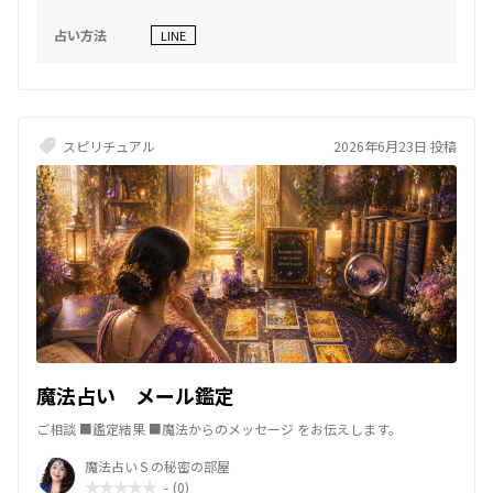
謝として、 四柱推命の2024年1月までの運気から どのように未来を切
り開けばいいかを お伝えいたします。 初回限定のお試し価格です。 ぜ
占い方法
LINE
ひ、ご利用ください。 ご相談内容については秘密を厳守しますので、
安心してどんなことでもご相談ください。 ただし、人の生死に関する
ご質問は お受けできませんのでご了承ください。 恋愛、片想い、復
縁、結婚、不倫など、 どんな恋愛の悩みでも、 一緒に解決策を見つけ
ましょう。 どうぞよろしくお願いいたします。 ご相談内容の詳細はあ
ってもなくても どちらでも大丈夫です。 テーマがあればお知らせくだ
スピリチュアル
2026年6月23日 投稿
さい(*^-^*) デビュー価格で、 10/31までの限定です。 1500文字とな
ります。
魔法占い メール鑑定
ご相談 ■鑑定結果 ■魔法からのメッセージ をお伝えします。
魔法占いＳの秘密の部屋
-
(0)