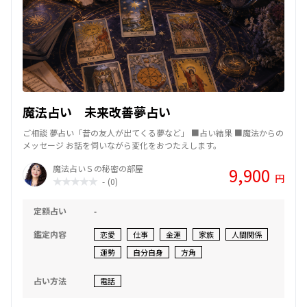
魔法占い 未来改善夢占い
ご相談 夢占い「昔の友人が出てくる夢など」 ■占い結果 ■魔法からの
メッセージ お話を伺いながら変化をおつたえします。
魔法占いＳの秘密の部屋
9,900
円
-
(0)
定額占い
-
鑑定内容
恋愛
仕事
金運
家族
人間関係
運勢
自分自身
方角
占い方法
電話