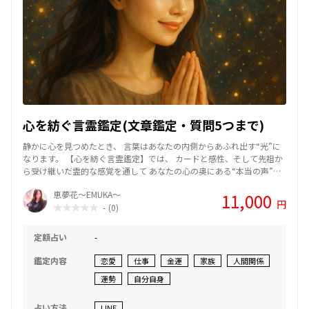
心を紡ぐ言霊鑑定(文章鑑定・質問5つまで)
静かに心を見つめたとき、 言葉はあなたの内側からあふれ出す“光”に
なります。 【心を紡ぐ言霊鑑定】では、 カードと感性、そして先祖か
ら受け継いだ霊的な感覚を通して あなたの心の奥にある“本当の声”を
読み解いていきます。 悩みの根源に気づくことで、止まっていた時間
恵夢花～EMUKA～
11,000
が静かに動き出す── そんな瞬間を一緒に感じてほしいと思っていま
円
-
(0)
す。 占いという形を超え、 言葉を通して心を癒し、希望へとつなぐた
めのリーディング。 あなたが“本来の自分”を思い出すための、優しい
時間をお届けします。🌸
定額占い
-
鑑定内容
恋愛
仕事
金運
家族
人間関係
運勢
自分自身
占い方法
LINE