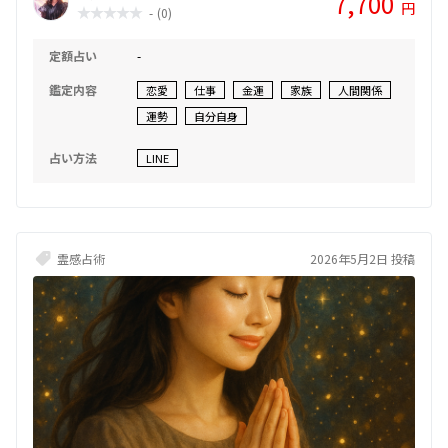
7,700
円
-
(0)
す。 占いという形を超え、 言葉を通して心を癒し、希望へとつなぐた
めのリーディング。 あなたが“本来の自分”を思い出すための、優しい
時間をお届けします。🌸
定額占い
-
鑑定内容
恋愛
仕事
金運
家族
人間関係
運勢
自分自身
占い方法
LINE
霊感占術
2026年5月2日 投稿