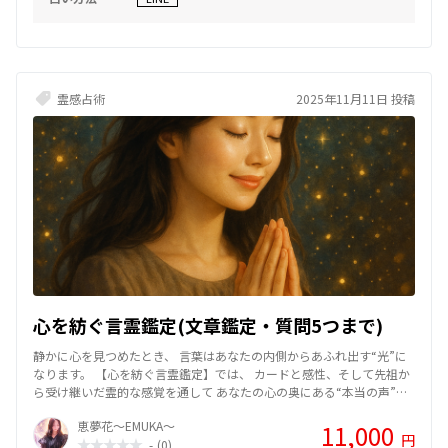
霊感占術
2025年11月11日 投稿
心を紡ぐ言霊鑑定(文章鑑定・質問5つまで)
静かに心を見つめたとき、 言葉はあなたの内側からあふれ出す“光”に
なります。 【心を紡ぐ言霊鑑定】では、 カードと感性、そして先祖か
ら受け継いだ霊的な感覚を通して あなたの心の奥にある“本当の声”を
読み解いていきます。 悩みの根源に気づくことで、止まっていた時間
恵夢花～EMUKA～
11,000
が静かに動き出す── そんな瞬間を一緒に感じてほしいと思っていま
円
-
(0)
す。 占いという形を超え、 言葉を通して心を癒し、希望へとつなぐた