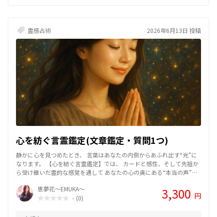
霊感占術
2026年6月13日 投稿
心を紡ぐ言霊鑑定(文章鑑定・質問1つ)
静かに心を見つめたとき、 言葉はあなたの内側からあふれ出す“光”に
なります。 【心を紡ぐ言霊鑑定】では、 カードと感性、そして先祖か
ら受け継いだ霊的な感覚を通して あなたの心の奥にある“本当の声”を
読み解いていきます。 悩みの根源に気づくことで、止まっていた時間
恵夢花～EMUKA～
3,300
が静かに動き出す── そんな瞬間を一緒に感じてほしいと思っていま
円
-
(0)
す。 占いという形を超え、 言葉を通して心を癒し、希望へとつなぐた
めのリーディング。 あなたが“本来の自分”を思い出すための、優しい
時間をお届けします。🌸