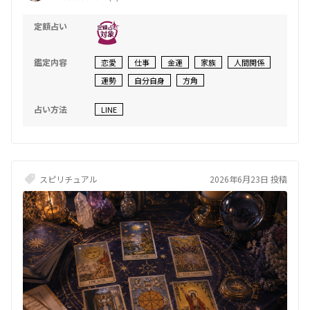
定額占い
鑑定内容
恋愛
仕事
金運
家族
人間関係
運勢
自分自身
方角
占い方法
LINE
スピリチュアル
2026年6月23日 投稿