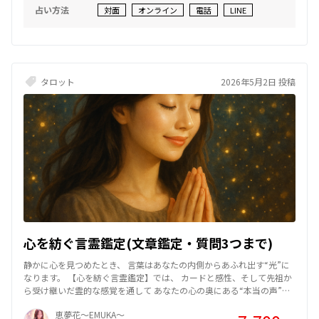
いませんか？あなたが本当に望んでいるのは『彼』ですか？それとも
占い方法
対面
オンライン
電話
LINE
『安心できる未来』ですか？今は彼を信じること以上に、あなた自身
の『幸せの期限』を決める勇気が必要です。」 相談者の感想（現実と
の向き合いと変化） 「『彼の言葉ではなく、行動を見なさい』という
言葉に胸が締め付けられました。彼を失うのが怖くて、ずっと聞き分
けの良い女性を演じていたことに気づきました。鑑定の後、彼に自分
の正直な気持ちをぶつけてみました。濁す彼を見て、悲しいけれど目
タロット
2026年5月2日 投稿
が覚めた気がします。今はまだ苦しいですが、自分の人生を誰かに預
けるのではなく、自分で選び取っていこうと思えるようになりまし
た。」
心を紡ぐ言霊鑑定(文章鑑定・質問3つまで)
静かに心を見つめたとき、 言葉はあなたの内側からあふれ出す“光”に
なります。 【心を紡ぐ言霊鑑定】では、 カードと感性、そして先祖か
ら受け継いだ霊的な感覚を通して あなたの心の奥にある“本当の声”を
読み解いていきます。 悩みの根源に気づくことで、止まっていた時間
恵夢花～EMUKA～
が静かに動き出す── そんな瞬間を一緒に感じてほしいと思っていま