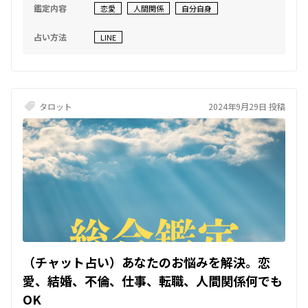
謝として、 四柱推命の2024年1月までの運気から どのように未来を切
鑑定内容
恋愛
人間関係
自分自身
り開けばいいかを お伝えいたします。 初回限定のお試し価格です。 ぜ
ひ、ご利用ください。 ご相談内容については秘密を厳守しますので、
占い方法
LINE
安心してどんなことでもご相談ください。 ただし、人の生死に関する
ご質問は お受けできませんのでご了承ください。 恋愛、片想い、復
縁、結婚、不倫など、 どんな恋愛の悩みでも、 一緒に解決策を見つけ
ましょう。 どうぞよろしくお願いいたします。 ご相談内容の詳細はあ
ってもなくても どちらでも大丈夫です。 テーマがあればお知らせくだ
さい(*^-^*) 500文字となります。
タロット
2024年9月29日 投稿
（チャット占い）あなたのお悩みを解決。恋
愛、結婚、不倫、仕事、転職、人間関係何でも
OK