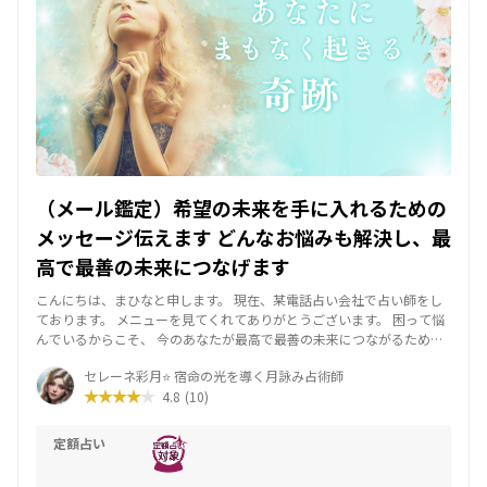
（メール鑑定）希望の未来を手に入れるための
メッセージ伝えます どんなお悩みも解決し、最
高で最善の未来につなげます
こんにちは、まひなと申します。 現在、某電話占い会社で占い師をし
ております。 メニューを見てくれてありがとうございます。 困って悩
んでいるからこそ、 今のあなたが最高で最善の未来につながるための
メッセージをお伝えします 【鑑定実績】 - 鑑定件数：400件 【ご相談
セレーネ彩月⭐ 宿命の光を導く月詠み占術師
いただける内容】 - あの人の気持ちが知りたい - あの人に振り向いても
4.8
(10)
らう方法 - 結婚の可能性や方法 - 復縁に関するアドバイス 【使用する
占いツール】 - タロットカード 【セッションのモットー】 タロットで
現状を紐解き、 今のあなたに必要なメッセージをお伝えします。 未来
定額占い
は変えることができるので、 あなたがワクワクする楽しい道へ進む お
手伝いをさせていただきます。 ご質問は１つとなります。 デビュー感