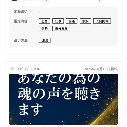
めのリーディング。 あなたが“本来の自分”を思い出すための、優しい
時間をお届けします。🌸
定額占い
-
鑑定内容
恋愛
仕事
金運
家族
人間関係
運勢
自分自身
占い方法
LINE
スピリチュアル
2025年10月18日 投稿