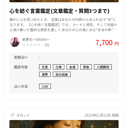
心を紡ぐ言霊鑑定(文章鑑定・質問3つまで)
静かに心を見つめたとき、 言葉はあなたの内側からあふれ出す“光”に
なります。 【心を紡ぐ言霊鑑定】では、 カードと感性、そして先祖か
ら受け継いだ霊的な感覚を通して あなたの心の奥にある“本当の声”を
読み解いていきます。 悩みの根源に気づくことで、止まっていた時間
恵夢花～EMUKA～
7,700
が静かに動き出す── そんな瞬間を一緒に感じてほしいと思っていま
円
-
(0)
す。 占いという形を超え、 言葉を通して心を癒し、希望へとつなぐた
めのリーディング。 あなたが“本来の自分”を思い出すための、優しい
時間をお届けします。🌸
定額占い
-
鑑定内容
恋愛
仕事
金運
家族
人間関係
運勢
自分自身
占い方法
LINE
タロット
2025年11月12日 投稿